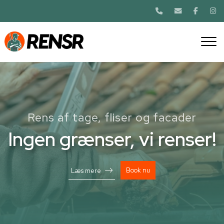
Gå
til
hovedindhold
Rens af tage, fliser og facader
Rens af tage, fliser og facader
Ingen grænser, vi renser!
Ingen grænser, vi renser!
Book nu
Book nu
Læs mere
Læs mere