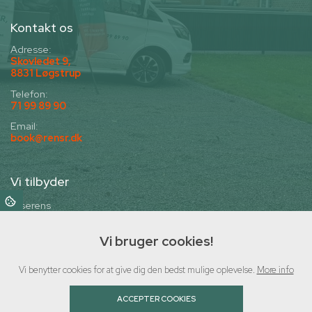
Kontakt os
Adresse:
Skovledet 9,
8831 Løgstrup
Telefon:
71 99 89 90
Email:
book@rensr.dk
Vi tilbyder
Fliserens
Algebehandling af tag
Vi bruger cookies!
Tagrens
Facaderens
Vi benytter cookies for at give dig den bedst mulige oplevelse.
More info
Tagrenderens
Imprægnering
ACCEPTER COOKIES